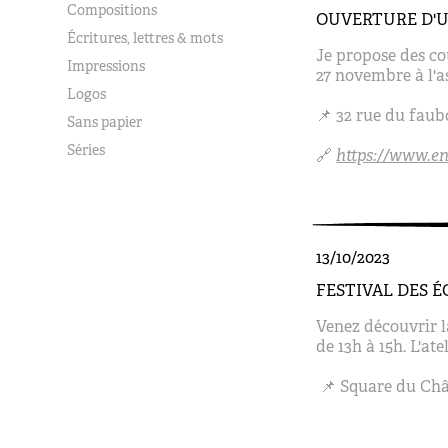
Compositions
OUVERTURE D'U
Écritures, lettres & mots
Je propose des cou
Impressions
27 novembre à l'a
Logos
📌 32 rue du faub
Sans papier
Séries
🔗
https://www.en
13/10/2023
FESTIVAL DES É
Venez découvrir l
de 13h à 15h. L'ate
📌 Square du Chât