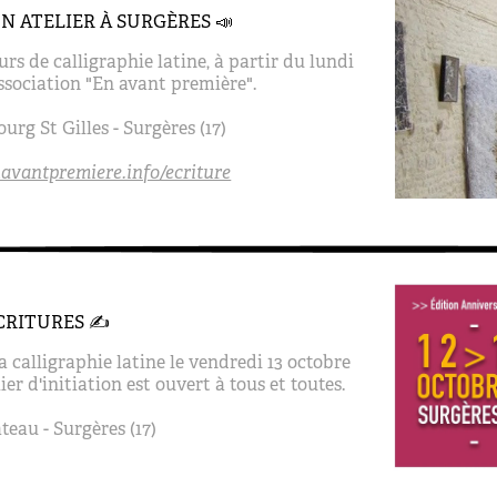
N ATELIER À SURGÈRES 📣
rs de calligraphie latine, à partir du lundi
ssociation "En avant première".
ourg St Gilles
- Surgères (17)
avantpremiere.info/ecriture
CRITURES ✍️
a calligraphie latine le vendredi 13 octobre
lier d'initiation est ouvert à tous et toutes.
eau - Surgères (17)