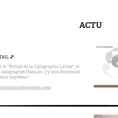
ACTU
AIL 💕
le "Portail de la Calligraphie Latine", le
calligraphes français : j'y suis désormais
nneur suprême !
rtaildelacalligraphie.com/