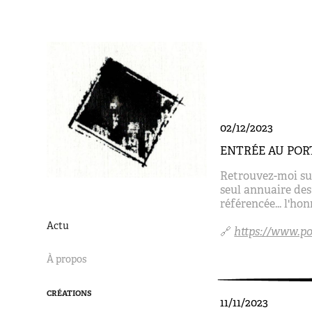
02/12/2023
ENTRÉE AU PORT
Retrouvez-moi sur 
seul annuaire des 
référencée... l'ho
Actu
🔗
https://www.po
À propos
CRÉATIONS
11/11/2023